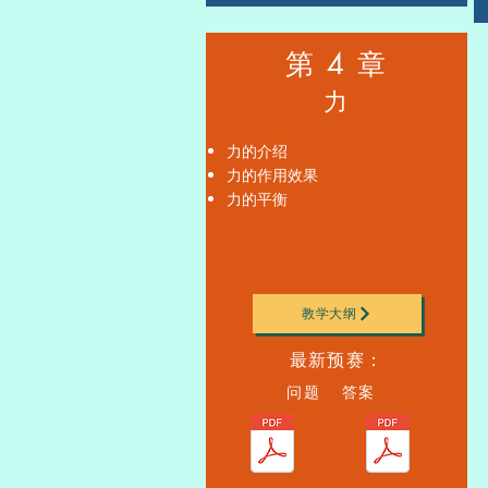
第 4 章
力
力的介绍
力的作用效果
力的平衡
教学大纲
最新预赛：
问题 答案