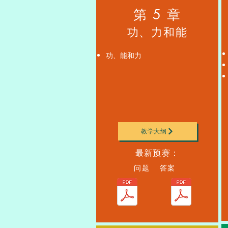
第 5 章
功、力和能
功、能和力
教学大纲
最新预赛：
问题 答案