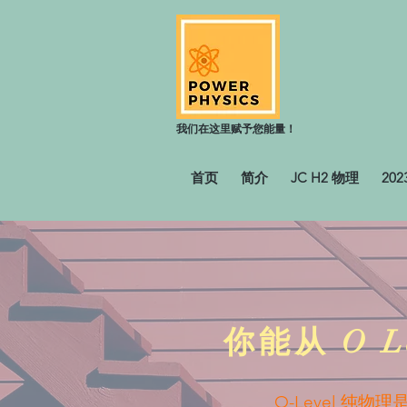
我们在这里赋予您能量！
首页
简介
JC H2 物理
20
你
能从 O L
O-Level 纯物