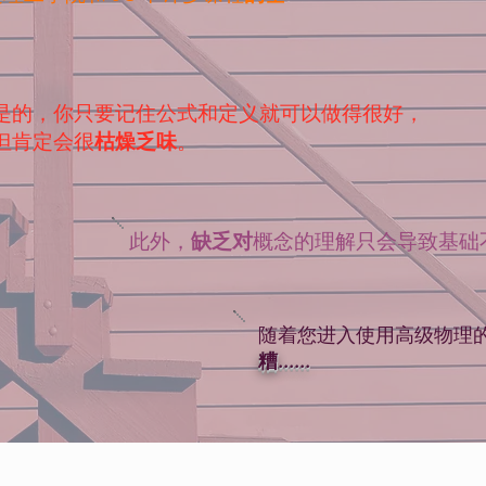
是的，你只要记住公式和定义就可以做得很好，
但肯定会很
枯燥乏味
。
此外，
缺乏对
概念的理解只会导致基础
随着您进入使用高级物理
糟......