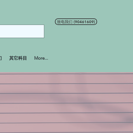
致电我们 (90461609)
们
其它科目
More...