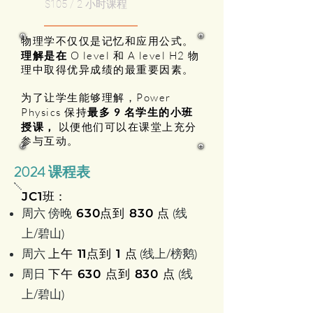
$105 / 2 小时课程
物理学不仅仅是记忆和应用公式。
理解是在
O level 和 A level H2 物
理中取得优异成绩的最重要因素。
为了让学生能够理解，Power
Physics 保持
最多 9 名学生的小班
授课，
以便他们可以在课堂上充分
参与互动。
2024 课程表
JC1班：
周六 傍晚
630点到
830 点
(线
上/碧山)
周六
上午 11点到
1 点
(线上/榜鹅)
周日
下午 630 点到 830 点
(线
上/碧山)